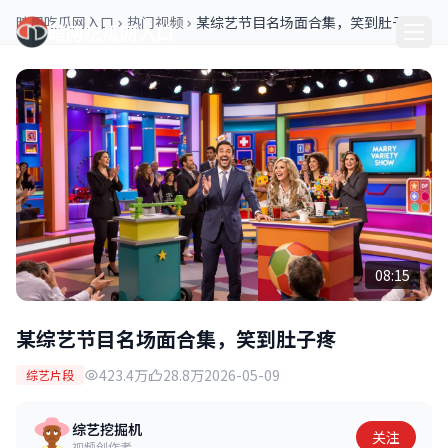
暗网吃瓜网入口
热门视频
某综艺节目名场面合集，笑到肚子疼
暗网吃瓜网入口
08:15
某综艺节目名场面合集，笑到肚子疼
423.4万
28.8万
2026-05-09
综艺片段
综艺挖掘机
关注
视频创作者