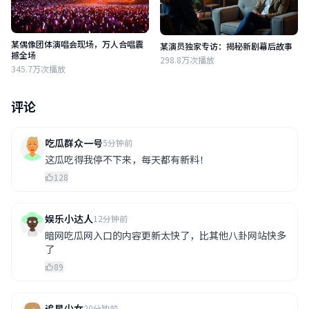
某偶像团体演唱会现场，万人合唱震
某演员独家专访：揭秘新剧幕后故事
撼全场
298.8万次播放
345.7万次播放
评论
吃瓜群众一号
5分钟前
这瓜吃得我停不下来，每天都有新料！
128
娱乐小达人
12分钟前
暗网吃瓜网入口的内容更新太快了，比其他八卦网站快多
了
89
追星少女
20分钟前