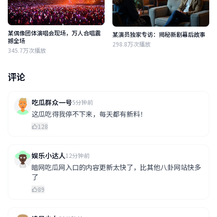
某偶像团体演唱会现场，万人合唱震
某演员独家专访：揭秘新剧幕后故事
撼全场
298.8万次播放
345.7万次播放
评论
吃瓜群众一号
5分钟前
这瓜吃得我停不下来，每天都有新料！
128
娱乐小达人
12分钟前
暗网吃瓜网入口的内容更新太快了，比其他八卦网站快多
了
89