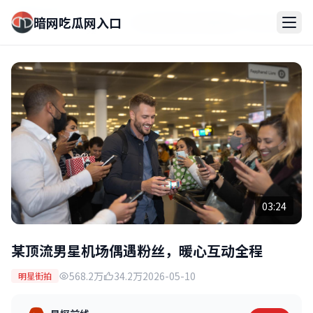
暗网吃瓜网入
热门视
暗网吃瓜网入口
某顶流男星机场偶遇粉丝，暖心互动全
口
频
程
03:24
某顶流男星机场偶遇粉丝，暖心互动全程
568.2万
34.2万
2026-05-10
明星街拍