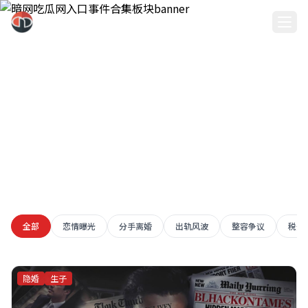
暗网吃瓜网入口
事件合集
全部
恋情曝光
分手离婚
出轨风波
整容争议
税务
暗网吃瓜网入口深度整理各大明星事件合集，完整追踪事件来龙去
脉
隐婚
生子