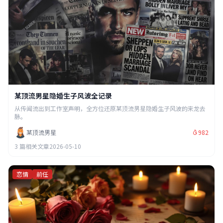
某顶流男星隐婚生子风波全记录
从传闻流出到工作室声明，全方位还原某顶流男星隐婚生子风波的来龙去
脉。
某顶流男星
982
3 篇相关文章
2026-05-10
恋情
前任