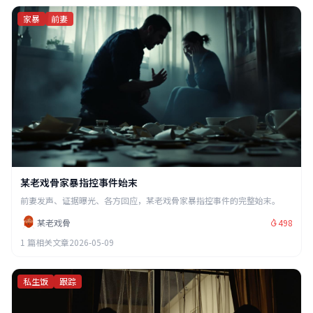
家暴
前妻
某老戏骨家暴指控事件始末
前妻发声、证据曝光、各方回应，某老戏骨家暴指控事件的完整始末。
某老戏骨
498
1 篇相关文章
2026-05-09
私生饭
跟踪