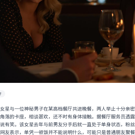
仔
女星与一位神秘男子在某高档餐厅共进晚餐，两人举止十分亲密
角落的卡座，相谈甚欢，还不时有身体接触。据餐厅服务员透露
说有笑。该女星去年与前男友分手后就一直处于单身状态，粉丝
网友表示，单凭一顿饭并不能说明什么，可能只是普通朋友聚餐