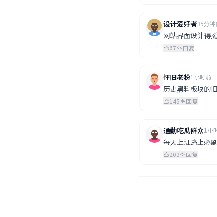
设计爱好者
35分钟
网站界面设计得
67
回复
怀旧老粉
1小时前
历史黑料板块的
145
回复
通勤吃瓜群众
1小
每天上班路上必刷
203
回复