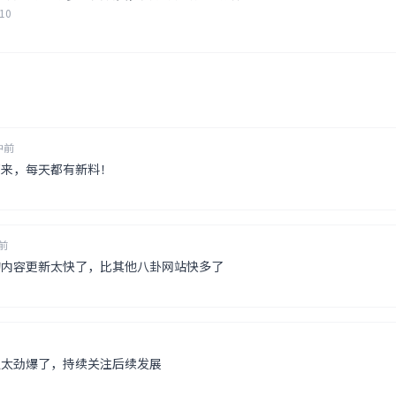
-10
钟前
下来，每天都有新料！
前
的内容更新太快了，比其他八卦网站快多了
瓜太劲爆了，持续关注后续发展