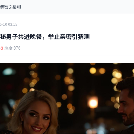
亲密引猜测
5-10 02:15
秘男子共进晚餐，举止亲密引猜测
热度 876