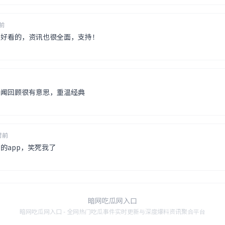
前
挺好看的，资讯也很全面，支持！
旧闻回顾很有意思，重温经典
时前
的app，笑死我了
暗网吃瓜网入口
暗网吃瓜网入口 - 全网热门吃瓜事件实时更新与深度爆料资讯聚合平台