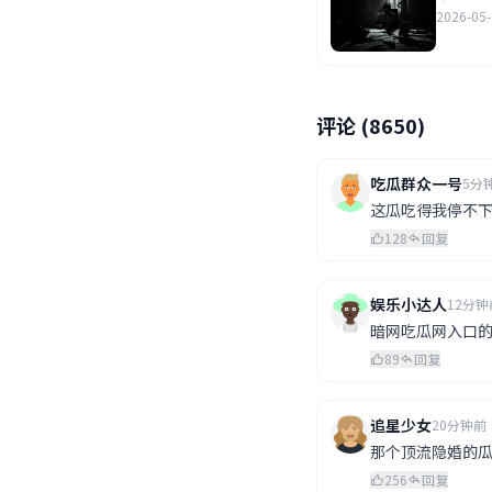
2026-05
评论 (8650)
吃瓜群众一号
5分
这瓜吃得我停不
128
回复
娱乐小达人
12分钟
暗网吃瓜网入口
89
回复
追星少女
20分钟前
那个顶流隐婚的
256
回复